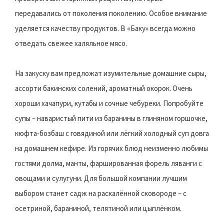
передавались от поколения поколению. Особое внимание
уделяется качеству продуктов. В «Баку» всегда можно
отведать свежее халяльное мясо.
На закуску вам предложат изумительные домашние сыры,
ассорти бакинских солений, ароматный окорок. Очень
хороши хачапури, кутабы и сочные чебуреки. Попробуйте
супы – наваристый пити из баранины в глиняном горшочке,
кюфта-бозбаш с говядиной или лёгкий холодный суп довга
на домашнем кефире. Из горячих блюд неизменно любимы
гостями долма, манты, фаршированная форель ляванги с
овощами и сулугуни. Для большой компании лучшим
выбором станет садж на раскалённой сковороде – с
осетриной, бараниной, телятиной или цыплёнком.