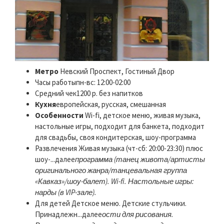
Метро
Невский Проспект, Гостиный Двор
Часы работыпн-вс: 12:00-02:00
Средний чек1200 р. без напитков
Кухня
европейская, русская, смешанная
Особенности
Wi-fi, детское меню, живая музыка,
настольные игры, подходит для банкета, подходит
для свадьбы, своя кондитерская, шоу-программа
Развлечения Живая музыка (чт-сб: 20:00-23:30) плюс
шоу-...далее
программа (танец живота/артисты
оригинального жанра/танцевальная группа
«Кавказ»/шоу-балет). Wi-fi. Настольные игры:
нарды (в VIP-зале).
Для детей Детское меню. Детские стульчики.
Принадлежн...далее
ости для рисования.