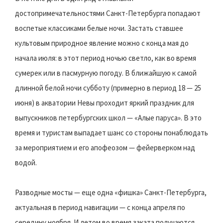
достопримечательностями Санкт-Петербурга попадают
воспетые классиками белые ночи. Застать ставшее
культовым природное явление можно с конца мая до
начала июля: в этот период ночью светло, как во время
сумерек или в пасмурную погоду. В ближайшую к самой
длинной белой ночи субботу (примерно в период 18 — 25
июня) в акватории Невы проходит яркий праздник для
выпускников петербургских школ — «Алые паруса». В это
время и туристам выпадает шанс со стороны понаблюдать
за мероприятием и его апофеозом — фейерверком над
водой.
Разводные мосты — еще одна «фишка» Санкт-Петербурга,
актуальная в период навигации — с конца апреля по
середину ноября. И летом во время заката получаются