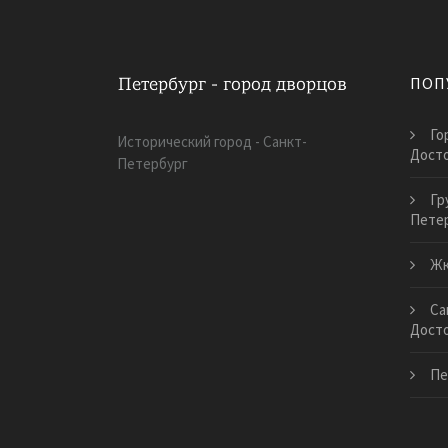
ПОП
Го
Исторический город - Санкт-
Дост
Петербург
Гр
Пете
Жк
Са
Дост
Пе