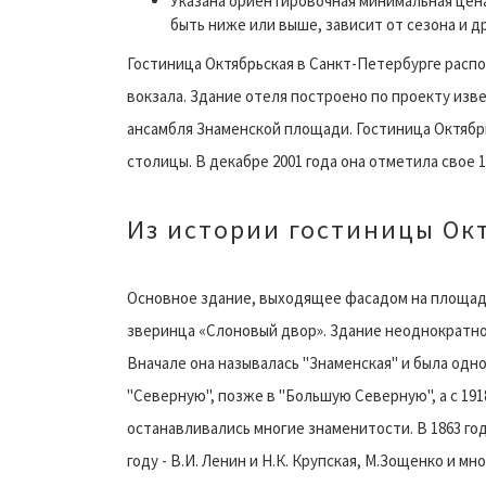
Указана ориентировочная минимальная цена
быть ниже или выше, зависит от сезона и д
Гостиница Октябрьская в Санкт-Петербурге расп
вокзала. Здание отеля построено по проекту изве
ансамбля Знаменской площади. Гостиница Октябр
столицы. В декабре 2001 года она отметила свое 1
Из истории гостиницы Ок
Основное здание, выходящее фасадом на площадь
зверинца «Слоновый двор». Здание неоднократно
Вначале она называлась "Знаменская" и была одно
"Северную", позже в "Большую Северную", а с 1918
останавливались многие знаменитости. В 1863 год
году - В.И. Ленин и Н.К. Крупская, М.Зощенко и м