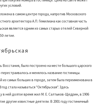
 при покупке номера в гостинице. Цена на сайте может
ругих условий.
оложена в самом центре города, напротив Московского
стного архитектора А.П. Гемилиана как составная часть
ьская является одним из самых старых отелей Северной
50-летие.
тябрьская
 Восстания, было построено на месте большого царского
 перестраивалось и менялось название гостиницы.
й из самых больших в городе, затем была переименована в
 год стала называться "Октябрьская". Здесь
у в ней долгое время жил М. Е. Салтыков-Щедрин, в 1906
ногие другие известные деятели. В 2001 году гостиничный